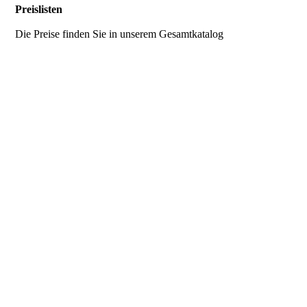
Preislisten
Die Preise finden Sie in unserem Gesamtkatalog
Pila GmbH
Öffnungszeiten
Das wichtigste im
Überblick
Parsdorfer Straße
Montag - Freitag